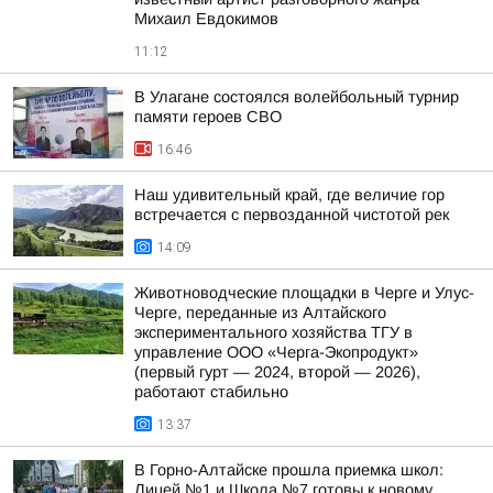
Михаил Евдокимов
11:12
В Улагане состоялся волейбольный турнир
памяти героев СВО
16:46
Наш удивительный край, где величие гор
встречается с первозданной чистотой рек
14:09
Животноводческие площадки в Черге и Улус-
Черге, переданные из Алтайского
экспериментального хозяйства ТГУ в
управление ООО «Черга-Экопродукт»
(первый гурт — 2024, второй — 2026),
работают стабильно
13:37
В Горно-Алтайске прошла приемка школ:
Лицей №1 и Школа №7 готовы к новому