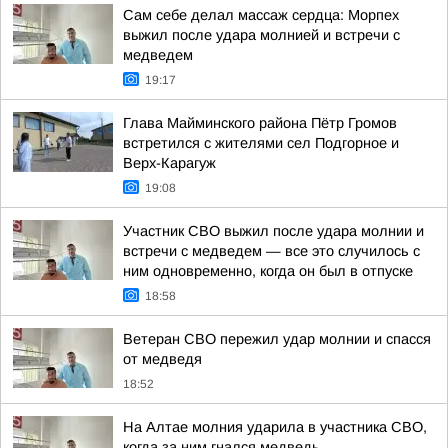
Сам себе делал массаж сердца: Морпех
выжил после удара молнией и встречи с
медведем
19:17
Глава Майминского района Пётр Громов
встретился с жителями сел Подгорное и
Верх-Карагуж
19:08
Участник СВО выжил после удара молнии и
встречи с медведем — все это случилось с
ним одновременно, когда он был в отпуске
18:58
Ветеран СВО пережил удар молнии и спасся
от медведя
18:52
На Алтае молния ударила в участника СВО,
когда за ним гнался медведь