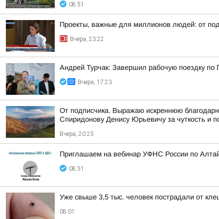
08:51
Проекты, важные для миллионов людей: от под
Вчера, 23:22
Андрей Турчак: Завершил рабочую поездку по 
Вчера, 17:23
От подписчика. Выражаю искреннюю благодарно
Спиридонову Денису Юрьевичу за чуткость и п
Вчера, 20:25
Приглашаем на вебинар УФНС России по Алтай
08:51
Уже свыше 3,5 тыс. человек пострадали от клещ
08:01