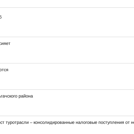
б
сияет
ются
гачского района
т туротрасли – консолидированные налоговые поступления от неё