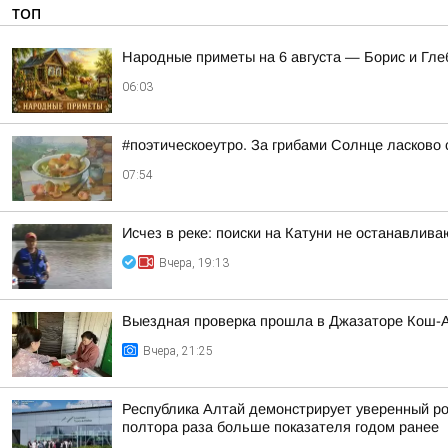
ТОП
Hapoдныe пpимeты нa 6 aвгуcтa — Бopиc и Глe
06:03
#поэтическоеутро. За грибами Солнце ласково 
07:54
Исчез в реке: поиски на Катуни не останавлива
Вчера, 19:13
Выездная проверка прошла в Джазаторе Кош-А
Вчера, 21:25
Республика Алтай демонстрирует уверенный рос
полтора раза больше показателя годом ранее