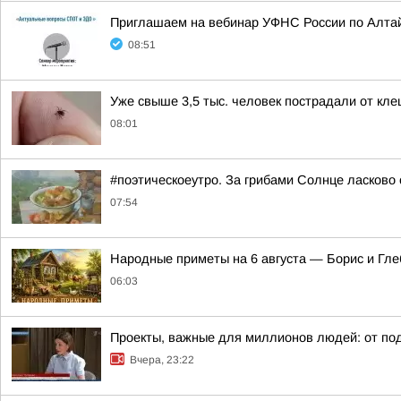
Приглашаем на вебинар УФНС России по Алтай
08:51
Уже свыше 3,5 тыс. человек пострадали от клещ
08:01
#поэтическоеутро. За грибами Солнце ласково 
07:54
Hapoдныe пpимeты нa 6 aвгуcтa — Бopиc и Глe
06:03
Проекты, важные для миллионов людей: от под
Вчера, 23:22