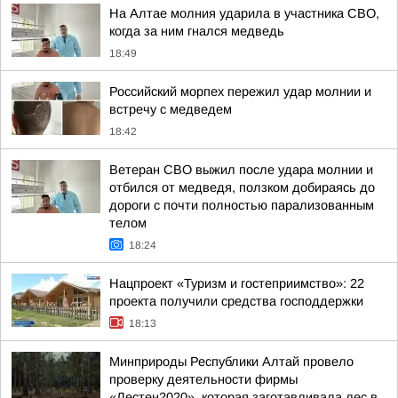
На Алтае молния ударила в участника СВО,
когда за ним гнался медведь
18:49
Российский морпех пережил удар молнии и
встречу с медведем
18:42
Ветеран СВО выжил после удара молнии и
отбился от медведя, ползком добираясь до
дороги с почти полностью парализованным
телом
18:24
Нацпроект «Туризм и гостеприимство»: 22
проекта получили средства господдержки
18:13
Минприроды Республики Алтай провело
проверку деятельности фирмы
«Лестен2020», которая заготавливала лес в