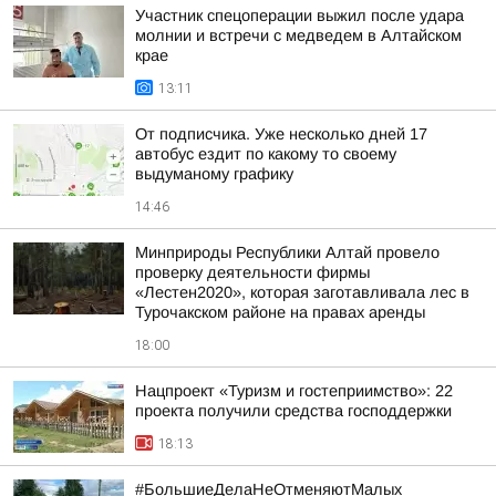
Участник спецоперации выжил после удара
молнии и встречи с медведем в Алтайском
крае
13:11
От подписчика. Уже несколько дней 17
автобус ездит по какому то своему
выдуманому графику
14:46
Минприроды Республики Алтай провело
проверку деятельности фирмы
«Лестен2020», которая заготавливала лес в
Турочакском районе на правах аренды
18:00
Нацпроект «Туризм и гостеприимство»: 22
проекта получили средства господдержки
18:13
#БольшиеДелаНеОтменяютМалых