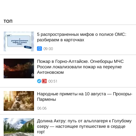
ТОП
5 распространенных мифов о полисе ОМС:
разбираем в карточках
09:00
Пожар в Горно-Алтайске. Огнеборцы МЧС
России локализовали пожар на переулке
Антоновском
00:51
Hapoдныe пpимeты нa 10 aвгуcтa — Пpoxopы-
Пapмeны
06:06
Долина Актру: путь от альплагеря к Голубому
озеру — настоящее путешествие в сердце
гор!