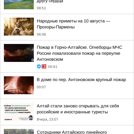
другу сердца
08:51
Hapoдныe пpимeты нa 10 aвгуcтa —
Пpoxopы-Пapмeны
06:06
Пожар в Горно-Алтайске. Огнеборцы МЧС
России локализовали пожар на переулке
Антоновском
00:51
В доме по пер. Антоновском крупный пожар
00:07
Алтай стали заново открывать для себя
российские и иностранные туристы
Вчера, 23:07
Сотрудники Алтайского линейного