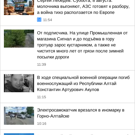
Сергей Лебедев: Суббота, 8 августа:
молочника выгоняют, АЗС готовят к разбору,
а война тихо расползается по Европе
11:54
От подписчика. На улице Промышленная от
магазина Сигнал и до подъёма в гору
тротуар зарос кустарником, а также не
чистится много лет от грязи после зимней
посылки дороги
11:39
В ходе специальной военной операции погиб
военнослужащий из Республики Алтай
Константин Артурович Акулов
11:15
Электросамокатчик врезался в иномарку в
Горно-Алтайске
10:16