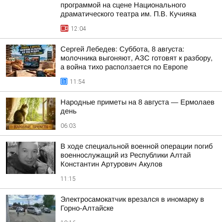
программой на сцене Национального
драматического театра им. П.В. Кучияка
12:04
Сергей Лебедев: Суббота, 8 августа:
молочника выгоняют, АЗС готовят к разбору,
а война тихо расползается по Европе
11:54
Hapoдныe пpимeты нa 8 aвгуcтa — Epмoлaeв
дeнь
06:03
В ходе специальной военной операции погиб
военнослужащий из Республики Алтай
Константин Артурович Акулов
11:15
Электросамокатчик врезался в иномарку в
Горно-Алтайске