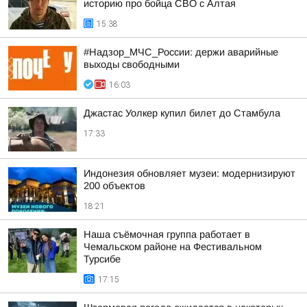
историю про бойца СВО с Алтая
15:38
#Надзор_МЧС_России: держи аварийные
выходы свободными
16:03
Джастас Уолкер купил билет до Стамбула
17:33
Индонезия обновляет музеи: модернизируют
200 объектов
18:21
Наша съёмочная группа работает в
Чемальском районе на Фестивальном
Турсибе
17:15