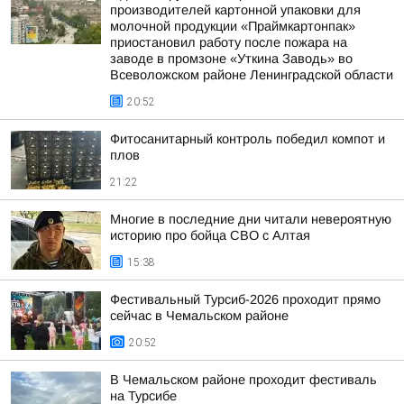
производителей картонной упаковки для
молочной продукции «Праймкартонпак»
приостановил работу после пожара на
заводе в промзоне «Уткина Заводь» во
Всеволожском районе Ленинградской области
20:52
Фитосанитарный контроль победил компот и
плов
21:22
Многие в последние дни читали невероятную
историю про бойца СВО с Алтая
15:38
Фестивальный Турсиб-2026 проходит прямо
сейчас в Чемальском районе
20:52
В Чемальском районе проходит фестиваль
на Турсибе