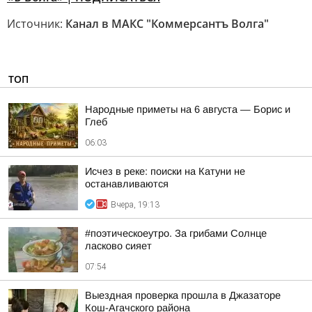
Источник:
Канал в МАКС "Коммерсантъ Волга"
ТОП
Hapoдныe пpимeты нa 6 aвгуcтa — Бopиc и
Глeб
06:03
Исчез в реке: поиски на Катуни не
останавливаются
Вчера, 19:13
#поэтическоеутро. За грибами Солнце
ласково сияет
07:54
Выездная проверка прошла в Джазаторе
Кош-Агачского района