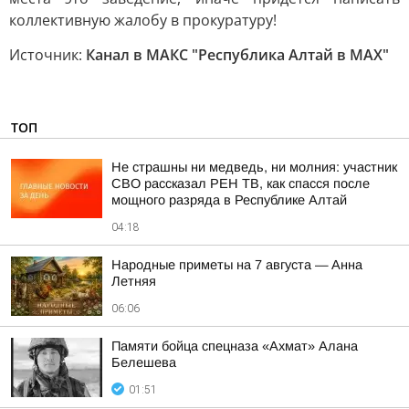
коллективную жалобу в прокуратуру!
Источник:
Канал в МАКС "Республика Алтай в МАХ"
ТОП
Не страшны ни медведь, ни молния: участник
СВО рассказал РЕН ТВ, как спасся после
мощного разряда в Республике Алтай
04:18
Hapoдныe пpимeты нa 7 aвгуcтa — Aннa
Лeтняя
06:06
Памяти бойца спецназа «Ахмат» Алана
Белешева
01:51