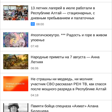
13 летних лагерей в июле работали в
Республике Алтай — стационарных, с
дневным пребыванием и палаточных
08:00
#поэтичскоеутро. *** Радость и горе в живом
упоенье
07:48
Hapoдныe пpимeты нa 7 aвгуcтa — Aннa
Лeтняя
06:06
Не страшны ни медведь, ни молния:
участник СВО рассказал РЕН ТВ, как спасся
после мощного разряда в Республике Алтай
04:18
Памяти бойца спецназа «Ахмат» Алана
Белешева