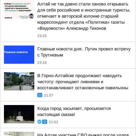
Алтай не так давно стали заново открывать
для себя российские и иностранные туристы,
отмечает в авторской колонке старший
корреспондент отдела «Политика» газеты
«Ведомости» Александр Тихонов
23:25
Главные новости дня:. Путин провел встречу
с Трутневым
23:16
В Горно-Алтайске продолжают наводить
чистоту: прочищают ливневки и
восстанавливают остановочные павильоны
21:57
Когда город засыпает, просыпается
настоящая сказка!
21:52
На Алтае участник СВО выжил после удара