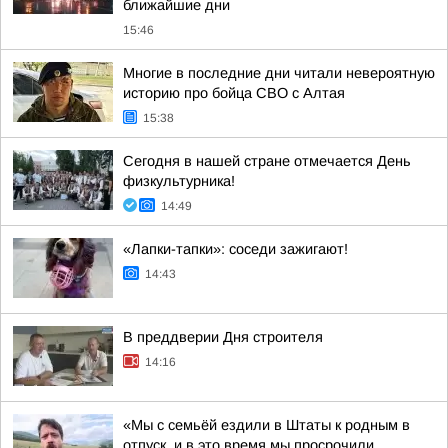
ближайшие дни
15:46
Многие в последние дни читали невероятную
историю про бойца СВО с Алтая
15:38
Сегодня в нашей стране отмечается День
физкультурника!
14:49
«Лапки-тапки»: соседи зажигают!
14:43
В преддверии Дня строителя
14:16
«Мы с семьёй ездили в Штаты к родным в
отпуск, и в это время мы просрочили