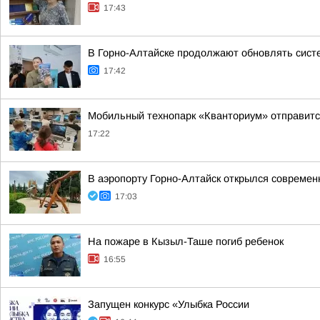
17:43
В Горно-Алтайске продолжают обновлять сист
17:42
Мобильный технопарк «Кванториум» отправится
17:22
В аэропорту Горно-Алтайск открылся современ
17:03
На пожаре в Кызыл-Таше погиб ребенок
16:55
Запущен конкурс «Улыбка России