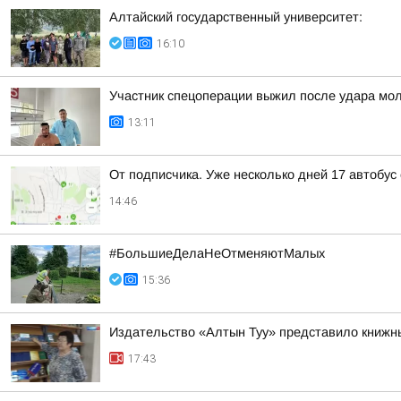
Алтайский государственный университет:
16:10
Участник спецоперации выжил после удара мол
13:11
От подписчика. Уже несколько дней 17 автобус
14:46
#БольшиеДелаНеОтменяютМалых
15:36
Издательство «Алтын Туу» представило книжн
17:43