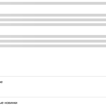
не
ые новинки