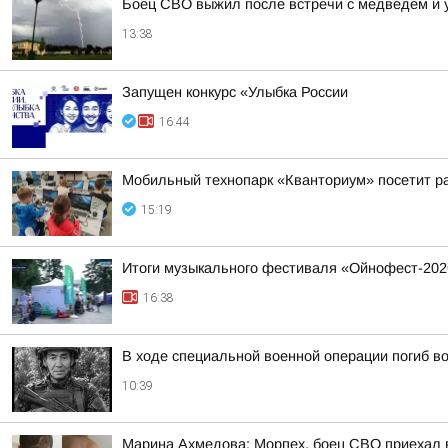
Боец СВО выжил после встречи с медведем и 
13:38
Запущен конкурс «Улыбка России
16:44
Мобильный технопарк «Кванториум» посетит р
15:19
Итоги музыкального фестиваля «Ойнофест-202
16:38
В ходе специальной военной операции погиб в
10:39
Марина Ахмедова: Морпех, боец СВО приехал в