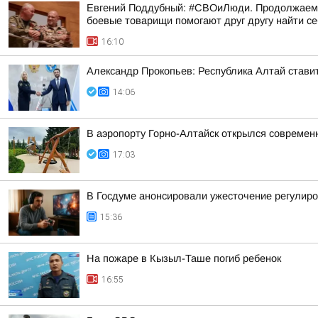
Евгений Поддубный: #СВОиЛюди. Продолжаем р
боевые товарищи помогают друг другу найти с
16:10
Александр Прокопьев: Республика Алтай стави
14:06
В аэропорту Горно-Алтайск открылся современ
17:03
В Госдуме анонсировали ужесточение регулиро
15:36
На пожаре в Кызыл-Таше погиб ребенок
16:55