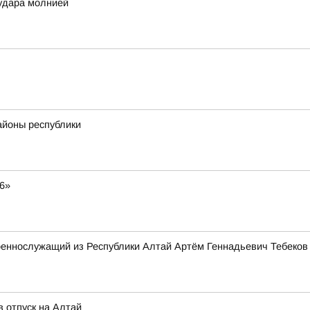
удара молнией
айоны республики
6»
оеннослужащий из Республики Алтай Артём Геннадьевич Тебеков
 отпуск на Алтай