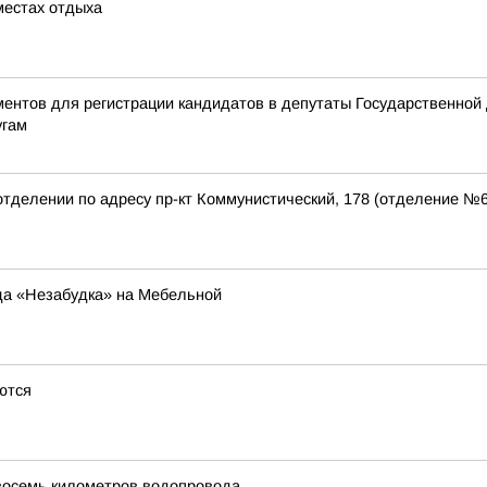
местах отдыха
ентов для регистрации кандидатов в депутаты Государственной
угам
отделении по адресу пр-кт Коммунистический, 178 (отделение №
да «Незабудка» на Мебельной
аются
 восемь километров водопровода