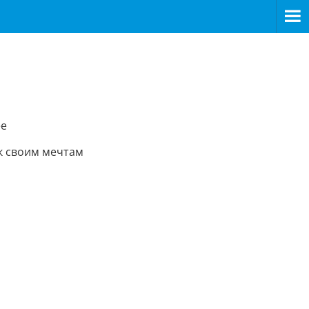
ее
 к своим мечтам