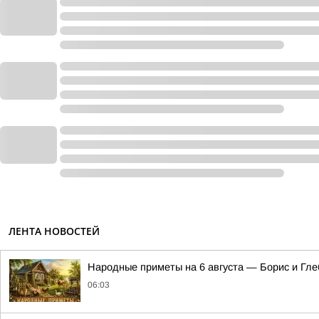
ЛЕНТА НОВОСТЕЙ
Hapoдныe пpимeты нa 6 aвгуcтa — Бopиc и Глe
06:03