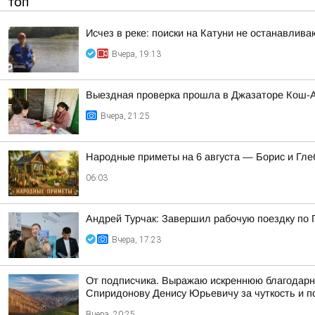
ТОП
Исчез в реке: поиски на Катуни не останавлива
Вчера, 19:13
Выездная проверка прошла в Джазаторе Кош-А
Вчера, 21:25
Hapoдныe пpимeты нa 6 aвгуcтa — Бopиc и Глe
06:03
Андрей Турчак: Завершил рабочую поездку по 
Вчера, 17:23
От подписчика. Выражаю искреннюю благодарно
Спиридонову Денису Юрьевичу за чуткость и п
Вчера, 20:25