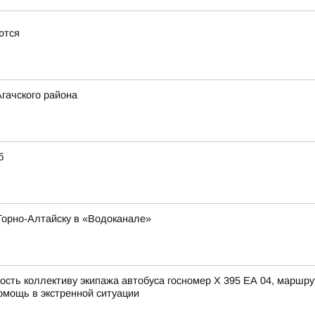
ются
гачского района
б
Горно-Алтайску в «Водоканале»
сть коллективу экипажа автобуса госномер X 395 ЕА 04, маршру
омощь в экстренной ситуации