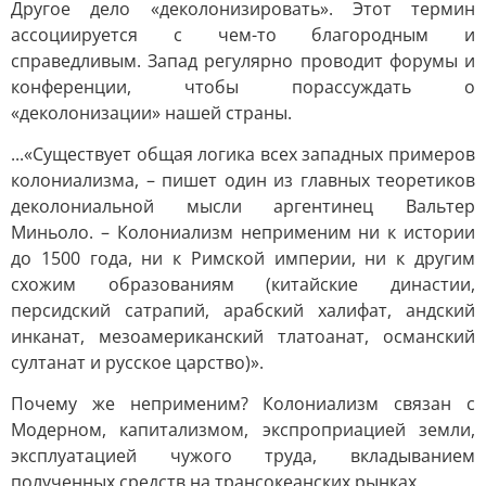
Другое дело «деколонизировать». Этот термин
ассоциируется с чем-то благородным и
справедливым. Запад регулярно проводит форумы и
конференции, чтобы порассуждать о
«деколонизации» нашей страны.
...«Существует общая логика всех западных примеров
колониализма, – пишет один из главных теоретиков
деколониальной мысли аргентинец Вальтер
Миньоло. – Колониализм неприменим ни к истории
до 1500 года, ни к Римской империи, ни к другим
схожим образованиям (китайские династии,
персидский сатрапий, арабский халифат, андский
инканат, мезоамериканский тлатоанат, османский
султанат и русское царство)».
Почему же неприменим? Колониализм связан с
Модерном, капитализмом, экспроприацией земли,
эксплуатацией чужого труда, вкладыванием
полученных средств на трансокеанских рынках.