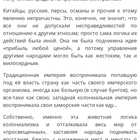
Китайцы, русские, персы, османы и прочие к этому
явлению непричастны. Это, конечно, не значит, что
все они не допускали несправедливостей по
отношению к другим этносам; просто сама логика их
действий была иной. Она не была подчинена идее
«прибыль любой ценой», а потому управление
другими народами могло быть как жестоким, так и
милосердным.
Традиционная империя воспринимала попавшую
под её власть страну как часть своего имперского
организма, иногда как больную (в случае бунтов), но
все-таки как свою; западная колониальная империя
воспринимала свои заморские части как еду...
Собственно, именно эта животная логика
колониализма и отталкивала весь мир от
«просвещенных», заставляя народы поднимать
восстания, бежать с насиженных мест и мечтать о