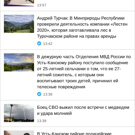
13:57
Андрей Турчак: В Минприроды Республики
проверили деятельность компании «Лестен
2020», которая заготавливала лес в
Турочакском районе на правах аренды
13:42
В дежурную часть Отделения МВД России по
Усть-Канскому району поступило сообщение
от 25-летней сельчанки о том, что ее 27-
летний сожитель, с которым они
воспитывают троих детей, причинил ей
телесные повреждения
13:38
Боец СВО выжил после встречи с медведем
и удара молнией
13:38
В Усть-Канском районе полицейские