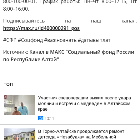
800-100-00-01. График работы: Пн–Чт 8:00–17:15, Пт
8:00–16:00.
Подписывайтесь на наш канал:
https://max.ru/id400000291_gos
#СФР #Соцфонд #важнознать #датывыплат
Источник:
Канал в МАКС "Социальный фонд России
по Республике Алтай"
ТОП
Участник спецоперации выжил после удара
молнии и встречи с медведем в Алтайском
крае
13:11
В Горно-Алтайске продолжается ремонт
детсада «Незабудка» на Мебельной