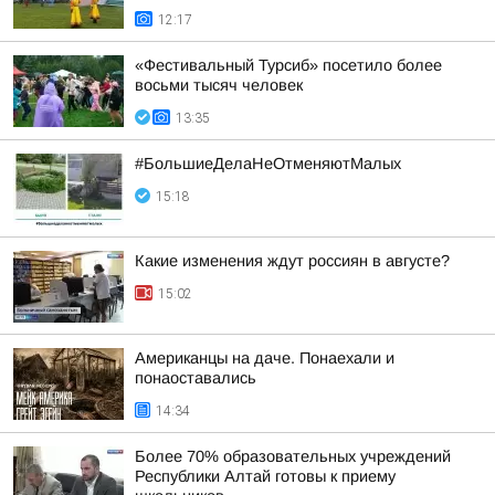
12:17
«Фестивальный Турсиб» посетило более
восьми тысяч человек
13:35
#БольшиеДелаНеОтменяютМалых
15:18
Какие изменения ждут россиян в августе?
15:02
Американцы на даче. Понаехали и
понаоставались
14:34
Более 70% образовательных учреждений
Республики Алтай готовы к приему