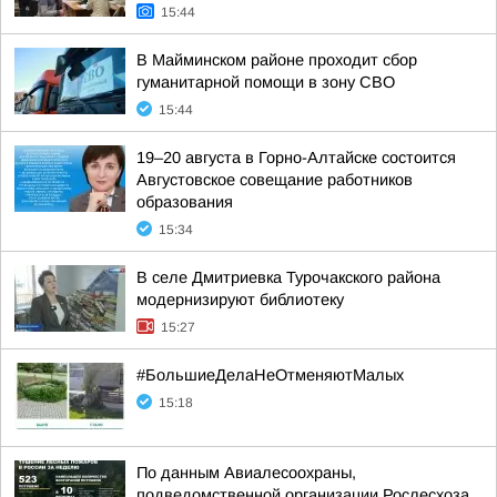
15:44
В Майминском районе проходит сбор
гуманитарной помощи в зону СВО
15:44
19–20 августа в Горно-Алтайске состоится
Августовское совещание работников
образования
15:34
В селе Дмитриевка Турочакского района
модернизируют библиотеку
15:27
#БольшиеДелаНеОтменяютМалых
15:18
По данным Авиалесоохраны,
подведомственной организации Рослесхоза,