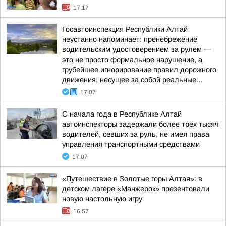
17:17
Госавтоинспекция Республики Алтай
неустанно напоминает: пренебрежение
водительским удостоверением за рулем —
это не просто формальное нарушение, а
грубейшее игнорирование правил дорожного
движения, несущее за собой реальные...
17:07
С начала года в Республике Алтай
автоинспекторы задержали более трех тысяч
водителей, севших за руль, не имея права
управления транспортными средствами
17:07
«Путешествие в Золотые горы Алтая»: в
детском лагере «Манжерок» презентовали
новую настольную игру
16:57