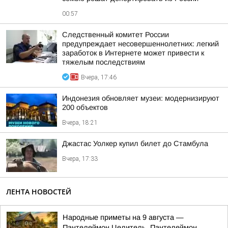
00:57
Следственный комитет России
предупреждает несовершеннолетних: легкий
заработок в Интернете может привести к
тяжелым последствиям
Вчера, 17:46
Индонезия обновляет музеи: модернизируют
200 объектов
Вчера, 18:21
Джастас Уолкер купил билет до Стамбула
Вчера, 17:33
ЛЕНТА НОВОСТЕЙ
Hapoдныe пpимeты нa 9 aвгуcтa —
Пaнтeлeймoн Цeлитeль, Пaнтeлeймoн