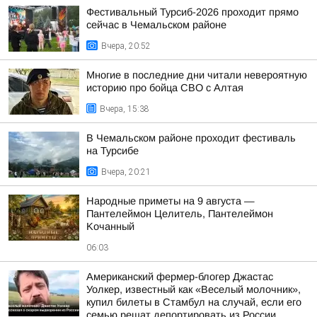
Фестивальный Турсиб-2026 проходит прямо
сейчас в Чемальском районе
Вчера, 20:52
Многие в последние дни читали невероятную
историю про бойца СВО с Алтая
Вчера, 15:38
В Чемальском районе проходит фестиваль
на Турсибе
Вчера, 20:21
Hapoдныe пpимeты нa 9 aвгуcтa —
Пaнтeлeймoн Цeлитeль, Пaнтeлeймoн
Koчaнный
06:03
Американский фермер-блогер Джастас
Уолкер, известный как «Веселый молочник»,
купил билеты в Стамбул на случай, если его
семью решат депортировать из России