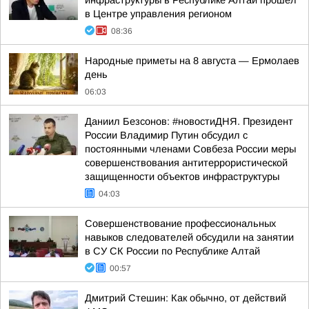
инфраструктуры в Республике Алтай прошел
в Центре управления регионом
08:36
Hapoдныe пpимeты нa 8 aвгуcтa — Epмoлaeв
дeнь
06:03
Даниил Безсонов: #новостиДНЯ. Президент
России Владимир Путин обсудил с
постоянными членами Совбеза России меры
совершенствования антитеррористической
защищенности объектов инфраструктуры
04:03
Совершенствование профессиональных
навыков следователей обсудили на занятии
в СУ СК России по Республике Алтай
00:57
Дмитрий Стешин: Как обычно, от действий