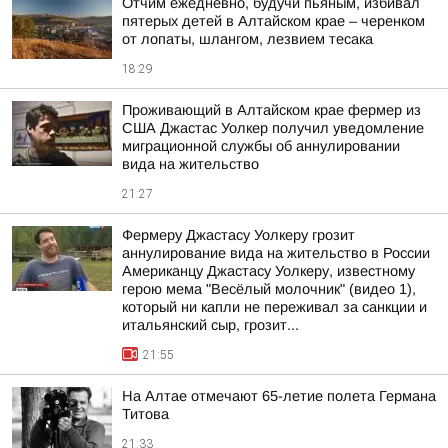
Отчим ежедневно, будучи пьяным, избивал
пятерых детей в Алтайском крае – черенком
от лопаты, шлангом, лезвием тесака
18:29
Проживающий в Алтайском крае фермер из
США Джастас Уолкер получил уведомление
миграционной службы об аннулировании
вида на жительство
21:27
Фермеру Джастасу Уолкеру грозит
аннулирование вида на жительство в России
Американцу Джастасу Уолкеру, известному
герою мема "Весёлый молочник" (видео 1),
который ни капли не переживал за санкции и
итальянский сыр, грозит...
21:55
На Алтае отмечают 65-летие полета Германа
Титова
21:33