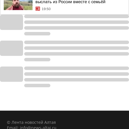
выслать из России вместе с семьёй
19:50
© Лента новостей Алтая
Email:
info@news-altai.ru