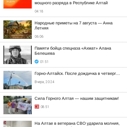
мощного разряда в Республике Алтай
04:18
Hapoдныe пpимeты нa 7 aвгуcтa — Aннa
Лeтняя
06:06
Памяти бойца спецназа «Ахмат» Алана
Белешева
01:51
Горно-Алтайск. После дождичка в четверг…
Вчера, 20:24
Сила Горного Алтая — нашим защитникам!
08:51
На Алтае в ветерана СВО ударила молния,