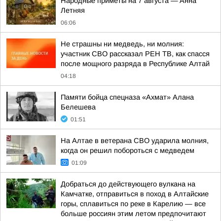
Hapoдныe пpимeты нa 7 aвгуcтa — Aннa
Лeтняя
06:06
Не страшны ни медведь, ни молния:
участник СВО рассказал РЕН ТВ, как спасся
после мощного разряда в Республике Алтай
04:18
Памяти бойца спецназа «Ахмат» Алана
Белешева
01:51
На Алтае в ветерана СВО ударила молния,
когда он решил побороться с медведем
01:09
Добраться до действующего вулкана на
Камчатке, отправиться в поход в Алтайские
горы, сплавиться по реке в Карелию — все
больше россиян этим летом предпочитают