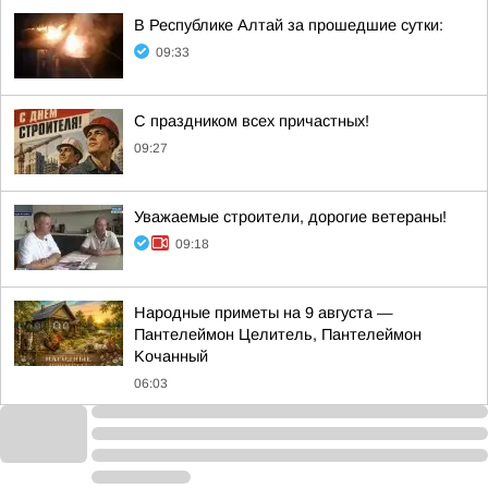
В Республике Алтай за прошедшие сутки:
09:33
С праздником всех причастных!
09:27
Уважаемые строители, дорогие ветераны!
09:18
Hapoдныe пpимeты нa 9 aвгуcтa —
Пaнтeлeймoн Цeлитeль, Пaнтeлeймoн
Koчaнный
06:03