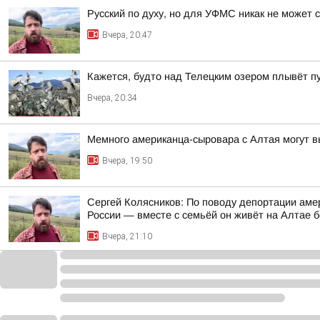
Русский по духу, но для УФМС никак не может 
Вчера, 20:47
Кажется, будто над Телецким озером плывёт п
Вчера, 20:34
Мемного американца-сыровара с Алтая могут в
Вчера, 19:50
Сергей Колясников: По поводу депортации аме
России — вместе с семьёй он живёт на Алтае б
Вчера, 21:10