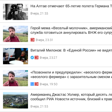
На Алтае отмечают 65-летие полета Германа 
Вчера, 21:33
Герой мема «Веселый молочник», американский 
служба готовиться аннулировать ВНЖ его супр
Вчера, 23:31
Виталий Милонов: В «Единой России» не видят
Вчера, 23:27
«Позвонили и предупредили»: «веселого фермер
«веселого фермера» с заразительным смехом и
Вчера, 19:50
Американец Джастас Уолкер, который десять л
сообщил РИА Новости источник, близкий к пра
Вчера, 21:53