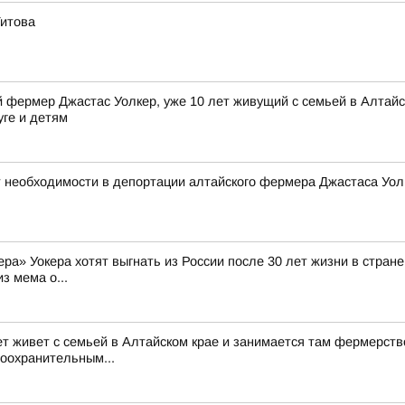
Титова
фермер Джастас Уолкер, уже 10 лет живущий с семьей в Алтайск
уге и детям
 необходимости в депортации алтайского фермера Джастаса Уол
а» Уокера хотят выгнать из России после 30 лет жизни в стране 
з мема о...
ет живет с семьей в Алтайском крае и занимается там фермерств
воохранительным...