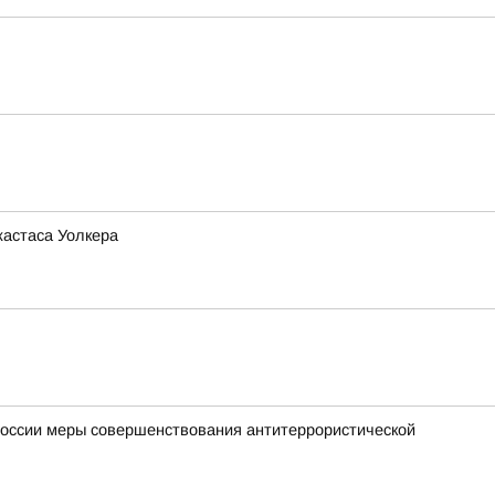
жастаса Уолкера
России меры совершенствования антитеррористической