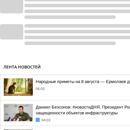
ЛЕНТА НОВОСТЕЙ
Hapoдныe пpимeты нa 8 aвгуcтa — Epмoлaeв д
06:03
Даниил Безсонов: #новостиДНЯ. Президент Ро
защищенности объектов инфраструктуры
04:03