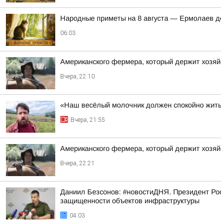
Hapoдныe пpимeты нa 8 aвгуcтa — Epмoлaeв д
06:03
Американского фермера, который держит хозяй
Вчера, 22:10
«Наш весёлый молочник должен спокойно жить
Вчера, 21:55
Американского фермера, который держит хозяй
Вчера, 22:21
Даниил Безсонов: #новостиДНЯ. Президент Ро
защищенности объектов инфраструктуры
04:03