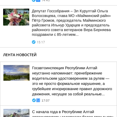
14:40
Депутат Госсобрания – Эл Курултай Ольга
Волосовцева, глава МО «Майминский райн»
Пётр Громов, председатель Майминского
райсовета Ильнур Ударцев и председатель
районного совета ветеранов Вера Берняева
поздравили с 85-летием...
15:17
ЛЕНТА НОВОСТЕЙ
Госавтоинспекция Республики Алтай
неустанно напоминает: пренебрежение
водительским удостоверением за рулем —
это не просто формальное нарушение, а
грубейшее игнорирование правил дорожного
движения, несущее за собой реальные...
17:07
С начала года в Республике Алтай