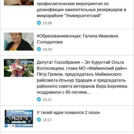
профилактические мероприятия по
дезинфекции накопительных резервуаров в
микрорайоне "Университетский"
15:58
#Образованиевлицах: Галина Ивановна
Солодилова
15:34
Депутат Госсобрания – Эл Курултай Ольга
Волосовцева, глава МО «Майминский райн»
Пётр Громов, председатель Майминского
райсовета Ильнур Ударцев и председатель
районного совета ветеранов Вера Берняева
поздравили с 85-летием...
15:17
У твоей идеи появился 2 сезон
15:17