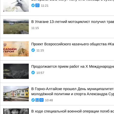
11:21
В Улагане 13-летний мотоциклист получил тра
11:15
Проект Всероссийского казачьего общества #К
11:15
Продолжается прием работ на Х Международны
10:57
В Горно-Алтайске прошел День муниципалитета
молодёжной политики и спорта Александра Сур
10:48
В ходе специальной военной операции погиб 