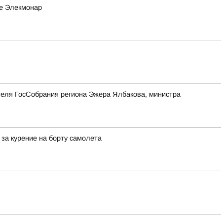
ле Элекмонар
теля ГосСобрания региона Эжера Ялбакова, министра
за курение на борту самолета