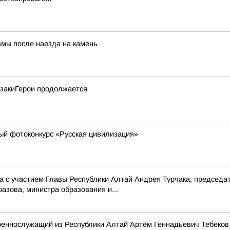
вмы после наезда на камень
азакиГерои продолжается
й фотоконкурс «Русская цивилизация»
 с участием Главы Республики Алтай Андрея Турчака, председа
азова, министра образования и...
военнослужащий из Республики Алтай Артём Геннадьевич Тебеков