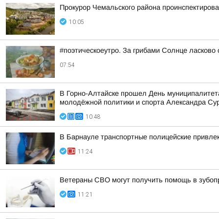
Прокурор Чемальского района проинспектирова
10:05
#поэтическоеутро. За грибами Солнце ласково 
07:54
В Горно-Алтайске прошел День муниципалитета
молодёжной политики и спорта Александра Сура
10:48
В Барнауле транспортные полицейские привлек
11:24
Ветераны СВО могут получить помощь в зубоп
11:21