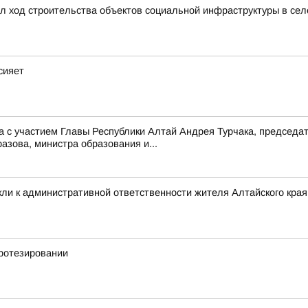
л ход строительства объектов социальной инфраструктуры в се
сияет
 с участием Главы Республики Алтай Андрея Турчака, председа
зова, министра образования и...
ли к административной ответственности жителя Алтайского края 
ротезировании