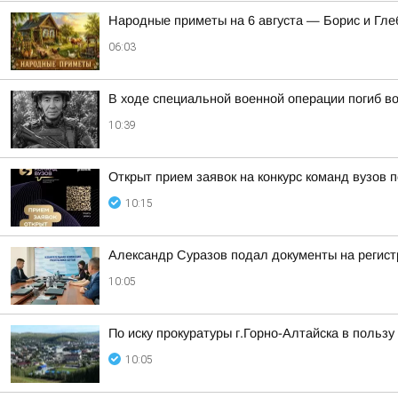
Hapoдныe пpимeты нa 6 aвгуcтa — Бopиc и Глe
06:03
В ходе специальной военной операции погиб в
10:39
Открыт прием заявок на конкурс команд вузов
10:15
Александр Суразов подал документы на регис
10:05
По иску прокуратуры г.Горно-Алтайска в польз
10:05