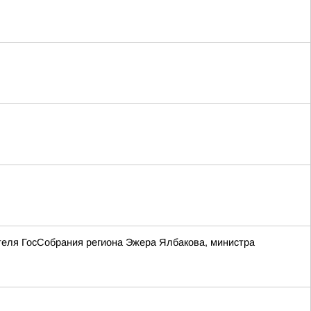
теля ГосСобрания региона Эжера Ялбакова, министра