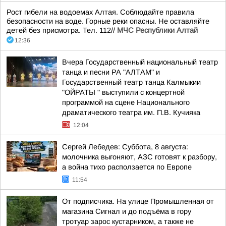
Рост гибели на водоемах Алтая. Соблюдайте правила
безопасности на воде. Горные реки опасны. Не оставляйте
детей без присмотра. Тел. 112//
МЧС Республики Алтай
12:36
Вчера Государственный национальный театр
танца и песни РА "АЛТАМ" и
Государственный театр танца Калмыкии
"ОЙРАТЫ " выступили с концертной
программой на сцене Национального
драматического театра им. П.В. Кучияка
12:04
Сергей Лебедев: Суббота, 8 августа:
молочника выгоняют, АЗС готовят к разбору,
а война тихо расползается по Европе
11:54
От подписчика. На улице Промышленная от
магазина Сигнал и до подъёма в гору
тротуар зарос кустарником, а также не