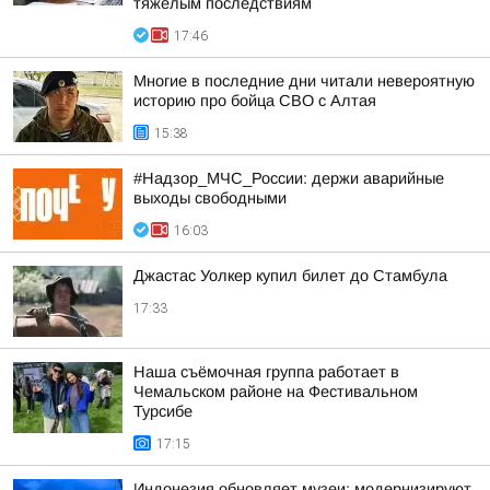
тяжелым последствиям
17:46
Многие в последние дни читали невероятную
историю про бойца СВО с Алтая
15:38
#Надзор_МЧС_России: держи аварийные
выходы свободными
16:03
Джастас Уолкер купил билет до Стамбула
17:33
Наша съёмочная группа работает в
Чемальском районе на Фестивальном
Турсибе
17:15
Индонезия обновляет музеи: модернизируют