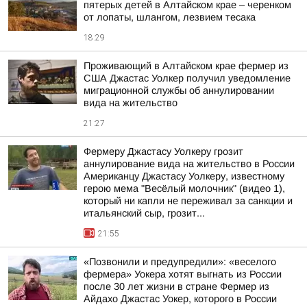
пятерых детей в Алтайском крае – черенком
от лопаты, шлангом, лезвием тесака
18:29
Проживающий в Алтайском крае фермер из
США Джастас Уолкер получил уведомление
миграционной службы об аннулировании
вида на жительство
21:27
Фермеру Джастасу Уолкеру грозит
аннулирование вида на жительство в России
Американцу Джастасу Уолкеру, известному
герою мема "Весёлый молочник" (видео 1),
который ни капли не переживал за санкции и
итальянский сыр, грозит...
21:55
«Позвонили и предупредили»: «веселого
фермера» Уокера хотят выгнать из России
после 30 лет жизни в стране Фермер из
Айдахо Джастас Уокер, которого в России