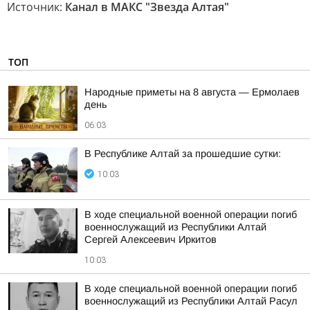
Источник:
Канал в МАКС "Звезда Алтая"
ТОП
Hapoдныe пpимeты нa 8 aвгуcтa — Epмoлaeв
дeнь
06:03
В Республике Алтай за прошедшие сутки:
10:03
В ходе специальной военной операции погиб
военнослужащий из Республики Алтай
Сергей Алексеевич Иркитов
10:03
В ходе специальной военной операции погиб
военнослужащий из Республики Алтай Расул