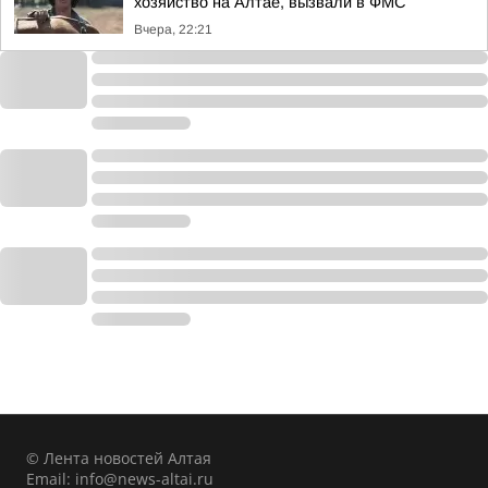
хозяйство на Алтае, вызвали в ФМС
Вчера, 22:21
© Лента новостей Алтая
Email:
info@news-altai.ru