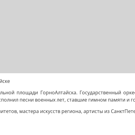
йске
льной площади ГорноАлтайска. Государственный оркес
полнил песни военных лет, ставшие гимном памяти и г
тетов, мастера искусств региона, артисты из СанктПет