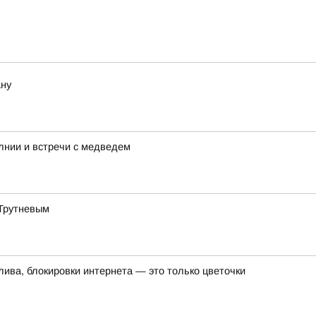
ану
лнии и встречи с медведем
 Трутневым
лива, блокировки интернета — это только цветочки