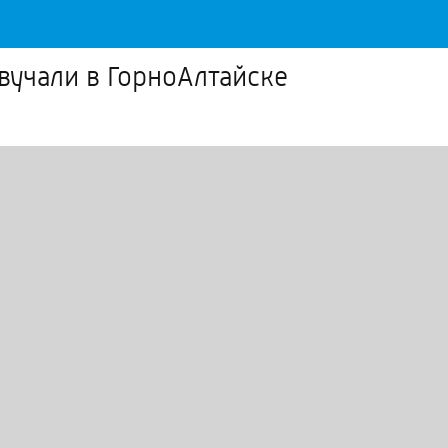
вучали в ГорноАлтайске