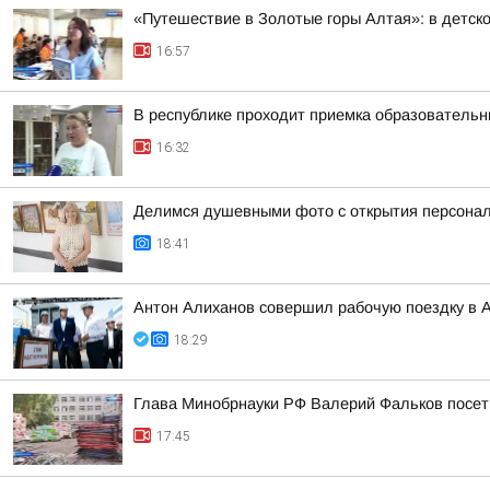
«Путешествие в Золотые горы Алтая»: в детск
16:57
В республике проходит приемка образовательн
16:32
Делимся душевными фото с открытия персонал
18:41
Антон Алиханов совершил рабочую поездку в А
18:29
Глава Минобрнауки РФ Валерий Фальков посети
17:45