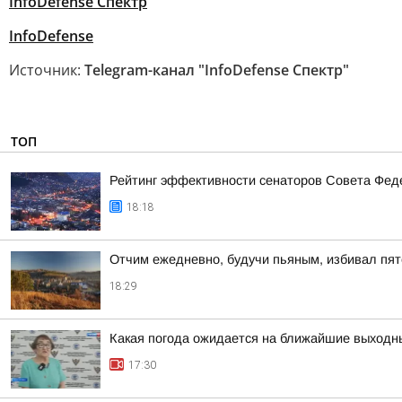
InfoDefense Спектр
InfoDefense
Источник:
Telegram-канал "InfoDefense Спектр"
ТОП
Рейтинг эффективности сенаторов Совета Феде
18:18
Отчим ежедневно, будучи пьяным, избивал пят
18:29
Какая погода ожидается на ближайшие выходн
17:30