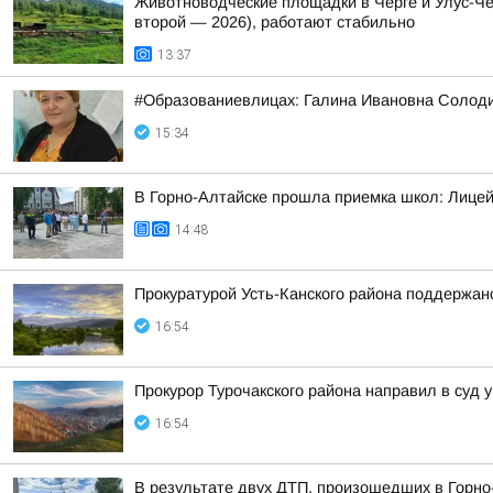
Животноводческие площадки в Черге и Улус-Че
второй — 2026), работают стабильно
13:37
#Образованиевлицах: Галина Ивановна Солод
15:34
В Горно-Алтайске прошла приемка школ: Лицей
14:48
Прокуратурой Усть-Канского района поддержано
16:54
Прокурор Турочакского района направил в суд
16:54
В результате двух ДТП, произошедших в Горно