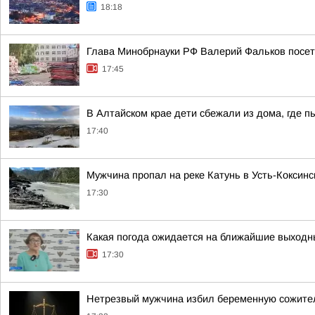
18:18
Глава Минобрнауки РФ Валерий Фальков посет
17:45
В Алтайском крае дети сбежали из дома, где п
17:40
Мужчина пропал на реке Катунь в Усть-Коксин
17:30
Какая погода ожидается на ближайшие выходн
17:30
Нетрезвый мужчина избил беременную сожител