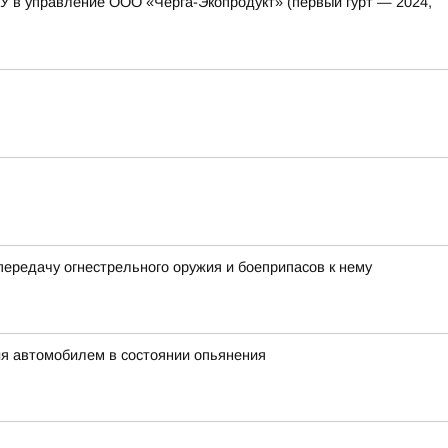
ГУ в управление ООО «Черга-Экопродукт» (первый гурт — 2024,
передачу огнестрельного оружия и боеприпасов к нему
ия автомобилем в состоянии опьянения