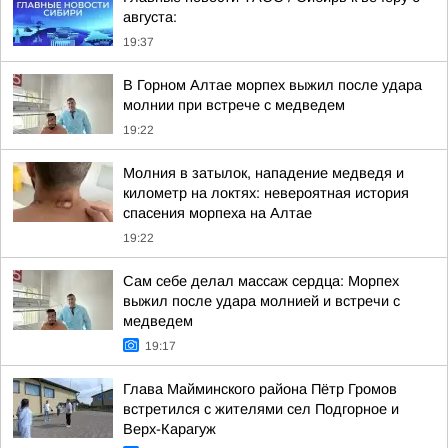
августа:
19:37
В Горном Алтае морпех выжил после удара
молнии при встрече с медведем
19:22
Молния в затылок, нападение медведя и
километр на локтях: невероятная история
спасения морпеха на Алтае
19:22
Сам себе делал массаж сердца: Морпех
выжил после удара молнией и встречи с
медведем
19:17
Глава Майминского района Пётр Громов
встретился с жителями сел Подгорное и
Верх-Карагуж