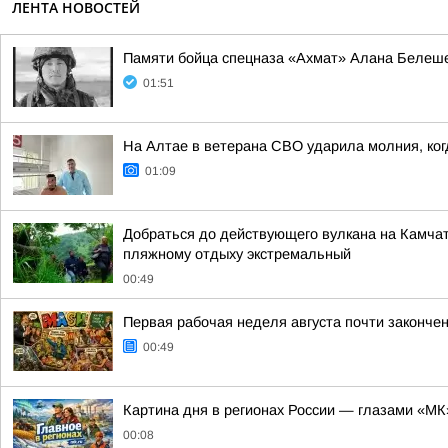
ЛЕНТА НОВОСТЕЙ
Памяти бойца спецназа «Ахмат» Алана Белеш
01:51
На Алтае в ветерана СВО ударила молния, ко
01:09
Добраться до действующего вулкана на Камчат
пляжному отдыху экстремальный
00:49
Первая рабочая неделя августа почти законче
00:49
Картина дня в регионах России — глазами «МК
00:08