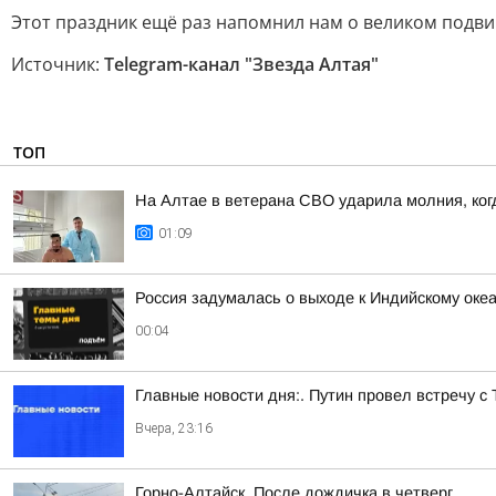
Этот праздник ещё раз напомнил нам о великом подви
Источник:
Telegram-канал "Звезда Алтая"
ТОП
На Алтае в ветерана СВО ударила молния, ког
01:09
Россия задумалась о выходе к Индийскому оке
00:04
Главные новости дня:. Путин провел встречу с
Вчера, 23:16
Горно-Алтайск. После дождичка в четверг…