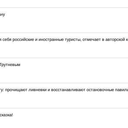
ану
я себя российские и иностранные туристы, отмечает в авторской
 Трутневым
ту: прочищают ливневки и восстанавливают остановочные павил
сказка!