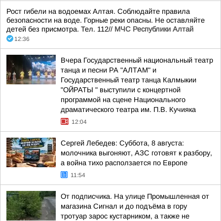
Рост гибели на водоемах Алтая. Соблюдайте правила
безопасности на воде. Горные реки опасны. Не оставляйте
детей без присмотра. Тел. 112//
МЧС Республики Алтай
12:36
Вчера Государственный национальный театр
танца и песни РА "АЛТАМ" и
Государственный театр танца Калмыкии
"ОЙРАТЫ " выступили с концертной
программой на сцене Национального
драматического театра им. П.В. Кучияка
12:04
Сергей Лебедев: Суббота, 8 августа:
молочника выгоняют, АЗС готовят к разбору,
а война тихо расползается по Европе
11:54
От подписчика. На улице Промышленная от
магазина Сигнал и до подъёма в гору
тротуар зарос кустарником, а также не