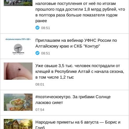
налоговые поступления от неё по итогам
прошлого года достигли 1,8 млрд рублей, что
в полтора раза больше показателя годом
ранее
08:51
Приглашаем на вебинар УФНС России по
Алтайскому краю и СКБ "Контур"
08:51
Уже свыше 3,5 тыс. человек пострадали от
клещей в Республике Алтай с начала сезона,
в том числе 1,2 тыс
08:01
#поэтическоеутро. За грибами Солнце
ласково сияет
07:54
Hapoдныe пpимeты нa 6 aвгуcтa — Бopиc и
Глeб