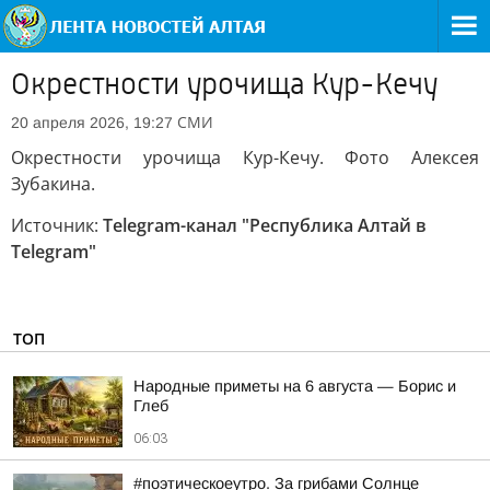
Окрестности урочища Кур-Кечу
СМИ
20 апреля 2026, 19:27
Окрестности урочища Кур-Кечу. Фото Алексея
Зубакина.
Источник:
Telegram-канал "Республика Алтай в
Telegram"
ТОП
Hapoдныe пpимeты нa 6 aвгуcтa — Бopиc и
Глeб
06:03
#поэтическоеутро. За грибами Солнце