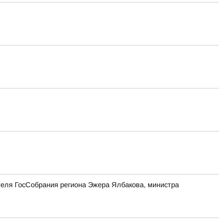
теля ГосСобрания региона Эжера Ялбакова, министра