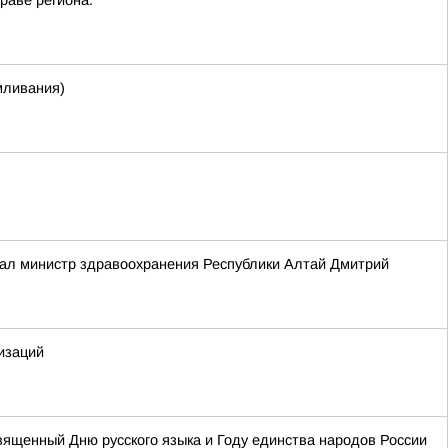
раве региона:
мливания)
зал министр здравоохранения Республики Алтай Дмитрий
изаций
священный Дню русского языка и Году единства народов России