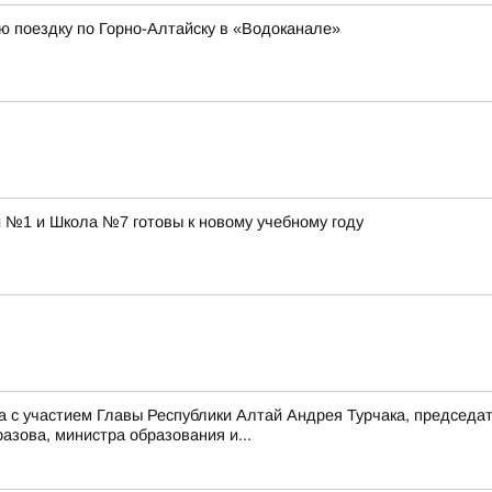
ю поездку по Горно-Алтайску в «Водоканале»
 №1 и Школа №7 готовы к новому учебному году
 с участием Главы Республики Алтай Андрея Турчака, председа
зова, министра образования и...