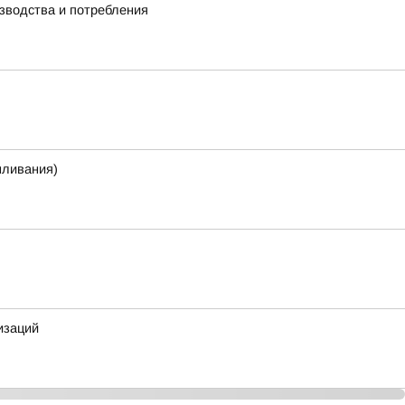
зводства и потребления
мливания)
изаций