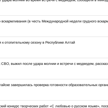
 удара молнии во время встречи с медведем, сообщили в Минзд
 вскармливания (в честь Международной недели грудного вскар
я к отопительному сезону в Республике Алтай
 СВО, выжил после удара молнии и встречи с медведем, расска
лтайске завершилась проверка готовности образовательных орган
кий конкурс творческих работ «С любовью о русском языке», по