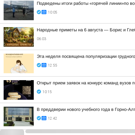
Подведены итоги работы «горячей линии»по во
10:05
Hapoдныe пpимeты нa 6 aвгуcтa — Бopиc и Глe
06:03
Эта неделя посвящена популяризации грудного
12:55
Открыт прием заявок на конкурс команд вузов
10:15
В преддверии нового учебного года в Горно-А
12:42