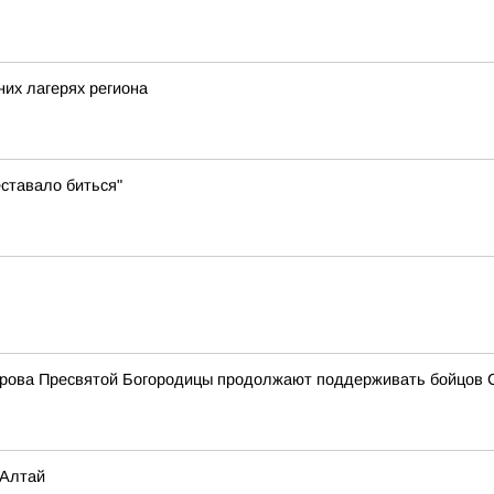
них лагерях региона
еставало биться"
окрова Пресвятой Богородицы продолжают поддерживать бойцов
 Алтай