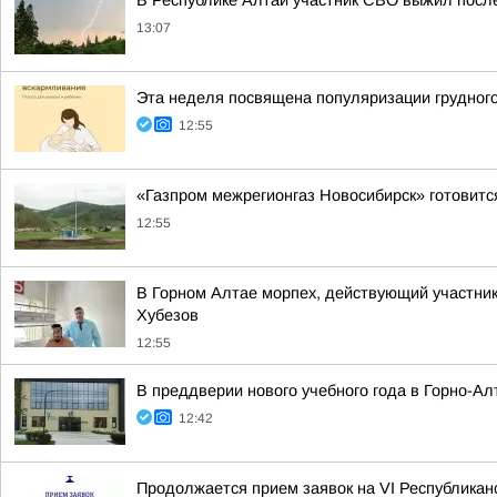
В Республике Алтай участник СВО выжил после
13:07
Эта неделя посвящена популяризации грудного
12:55
«Газпром межрегионгаз Новосибирск» готовитс
12:55
В Горном Алтае морпех, действующий участник
Хубезов
12:55
В преддверии нового учебного года в Горно-А
12:42
Продолжается прием заявок на VI Республиканс