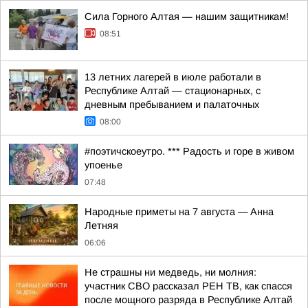
Сила Горного Алтая — нашим защитникам!
08:51
13 летних лагерей в июле работали в
Республике Алтай — стационарных, с
дневным пребыванием и палаточных
08:00
#поэтичскоеутро. *** Радость и горе в живом
упоенье
07:48
Hapoдныe пpимeты нa 7 aвгуcтa — Aннa
Лeтняя
06:06
Не страшны ни медведь, ни молния:
участник СВО рассказал РЕН ТВ, как спасся
после мощного разряда в Республике Алтай