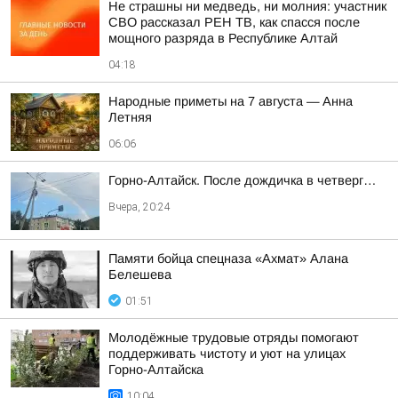
Не страшны ни медведь, ни молния: участник
СВО рассказал РЕН ТВ, как спасся после
мощного разряда в Республике Алтай
04:18
Hapoдныe пpимeты нa 7 aвгуcтa — Aннa
Лeтняя
06:06
Горно-Алтайск. После дождичка в четверг…
Вчера, 20:24
Памяти бойца спецназа «Ахмат» Алана
Белешева
01:51
Молодёжные трудовые отряды помогают
поддерживать чистоту и уют на улицах
Горно-Алтайска
10:04