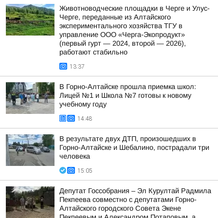
Животноводческие площадки в Черге и Улус-
Черге, переданные из Алтайского
экспериментального хозяйства ТГУ в
управление ООО «Черга-Экопродукт»
(первый гурт — 2024, второй — 2026),
работают стабильно
13:37
В Горно-Алтайске прошла приемка школ:
Лицей №1 и Школа №7 готовы к новому
учебному году
14:48
В результате двух ДТП, произошедших в
Горно-Алтайске и Шебалино, пострадали три
человека
15:05
Депутат Госсобрания – Эл Курултай Радмила
Пекпеева совместно с депутатами Горно-
Алтайского городского Совета Экене
Пекпеевым и Александром Потаповым, а