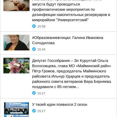
августа будут проводиться
профилактические мероприятия по
дезинфекции накопительных резервуаров в
микрорайоне "Университетский"
15:58
#Образованиевлицах: Галина Ивановна
Солодилова
15:34
Депутат Госсобрания – Эл Курултай Ольга
Волосовцева, глава МО «Майминский райн»
Пётр Громов, председатель Майминского
райсовета Ильнур Ударцев и председатель
районного совета ветеранов Вера Берняева
поздравили с 85-летием...
15:17
У твоей идеи появился 2 сезон
15:17