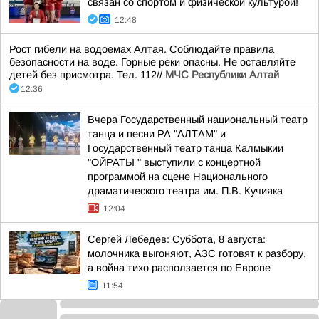
связан со спортом и физической культурой!
12:48
Рост гибели на водоемах Алтая. Соблюдайте правила
безопасности на воде. Горные реки опасны. Не оставляйте
детей без присмотра. Тел. 112//
МЧС Республики Алтай
12:36
Вчера Государственный национальный театр
танца и песни РА "АЛТАМ" и
Государственный театр танца Калмыкии
"ОЙРАТЫ " выступили с концертной
программой на сцене Национального
драматического театра им. П.В. Кучияка
12:04
Сергей Лебедев: Суббота, 8 августа:
молочника выгоняют, АЗС готовят к разбору,
а война тихо расползается по Европе
11:54