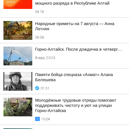
мощного разряда в Республике Алтай
04:18
Hapoдныe пpимeты нa 7 aвгуcтa — Aннa
Лeтняя
06:06
Горно-Алтайск. После дождичка в четверг…
Вчера, 20:24
Памяти бойца спецназа «Ахмат» Алана
Белешева
01:51
Молодёжные трудовые отряды помогают
поддерживать чистоту и уют на улицах
Горно-Алтайска
10:04