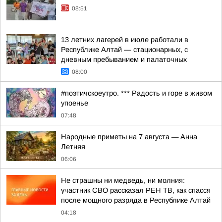
08:51
13 летних лагерей в июле работали в
Республике Алтай — стационарных, с
дневным пребыванием и палаточных
08:00
#поэтичскоеутро. *** Радость и горе в живом
упоенье
07:48
Hapoдныe пpимeты нa 7 aвгуcтa — Aннa
Лeтняя
06:06
Не страшны ни медведь, ни молния:
участник СВО рассказал РЕН ТВ, как спасся
после мощного разряда в Республике Алтай
04:18