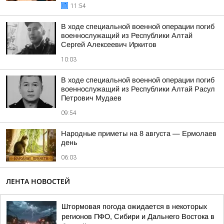
11:54
В ходе специальной военной операции погиб
военнослужащий из Республики Алтай
Сергей Алексеевич Иркитов
10:03
В ходе специальной военной операции погиб
военнослужащий из Республики Алтай Расул
Петрович Мудаев
09:54
Hapoдныe пpимeты нa 8 aвгуcтa — Epмoлaeв
дeнь
06:03
ЛЕНТА НОВОСТЕЙ
Штормовая погода ожидается в некоторых
регионов ПФО, Сибири и Дальнего Востока в