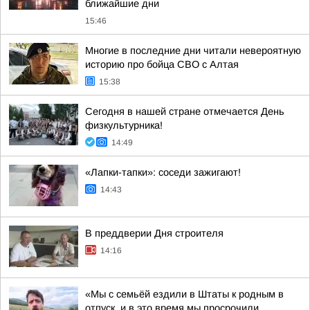
ближайшие дни
15:46
Многие в последние дни читали невероятную
историю про бойца СВО с Алтая
15:38
Сегодня в нашей стране отмечается День
физкультурника!
14:49
«Лапки-тапки»: соседи зажигают!
14:43
В преддверии Дня строителя
14:16
«Мы с семьёй ездили в Штаты к родным в
отпуск, и в это время мы просрочили