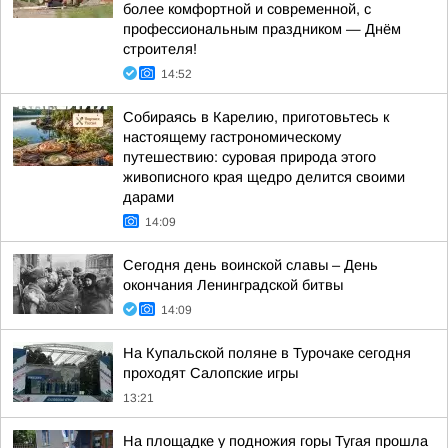
более комфортной и современной, с
профессиональным праздником — Днём
строителя!
14:52
Собираясь в Карелию, приготовьтесь к
настоящему гастрономическому
путешествию: суровая природа этого
живописного края щедро делится своими
дарами
14:09
Сегодня день воинской славы – День
окончания Ленинградской битвы
14:09
На Купальской поляне в Турочаке сегодня
проходят Салопские игры
13:21
На площадке у подножия горы Тугая прошла