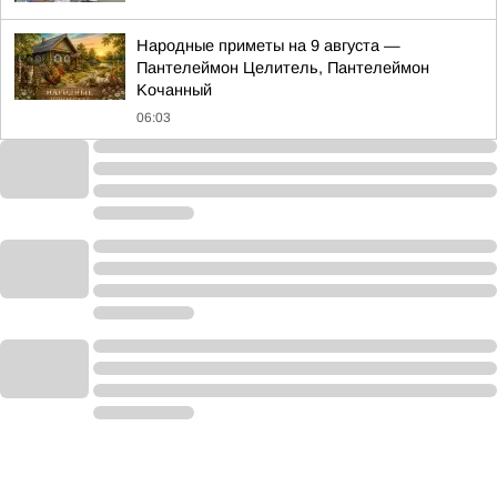
Hapoдныe пpимeты нa 9 aвгуcтa —
Пaнтeлeймoн Цeлитeль, Пaнтeлeймoн
Koчaнный
06:03