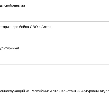
ды свободными
сторию про бойца СВО с Алтая
ультурника!
оеннослужащий из Республики Алтай Константин Артурович Акул