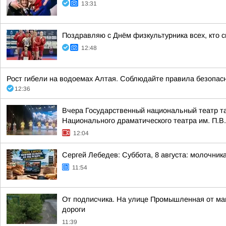
13:31
Поздравляю с Днём физкультурника всех, кто с
12:48
Рост гибели на водоемах Алтая. Соблюдайте правила безопасно
12:36
Вчера Государственный национальный театр та
Национального драматического театра им. П.В.
12:04
Сергей Лебедев: Суббота, 8 августа: молочника
11:54
От подписчика. На улице Промышленная от мага
дороги
11:39