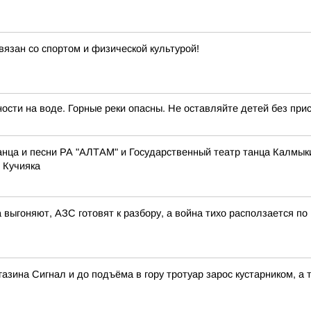
вязан со спортом и физической культурой!
сти на воде. Горные реки опасны. Не оставляйте детей без прис
нца и песни РА "АЛТАМ" и Государственный театр танца Калмык
 Кучияка
 выгоняют, АЗС готовят к разбору, а война тихо расползается по
зина Сигнал и до подъёма в гору тротуар зарос кустарником, а т