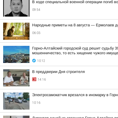
В ходе специальной военной операции погиб 
09:54
Hapoдныe пpимeты нa 8 aвгуcтa — Epмoлaeв д
06:03
Горно-Алтайский городской суд решит судьбу 3
мошенничество, то есть хищение чужого имуще
10:12
В преддверии Дня строителя
14:16
Электросамокатчик врезался в иномарку в Гор
10:16