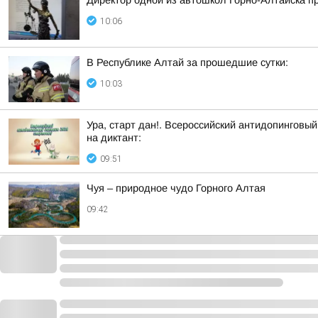
Директор одной из автошкол Горно-Алтайска п
10:06
В Республике Алтай за прошедшие сутки:
10:03
Ура, старт дан!. Всероссийский антидопинговый
на диктант:
09:51
Чуя – природное чудо Горного Алтая
09:42