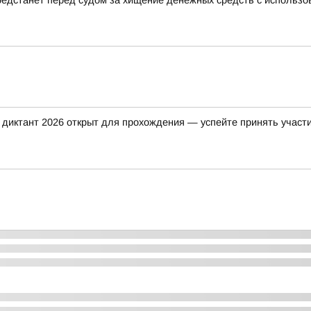
редстанет перед судом за хищение денежных средств с использо
 диктант 2026 открыт для прохождения — успейте принять участие 