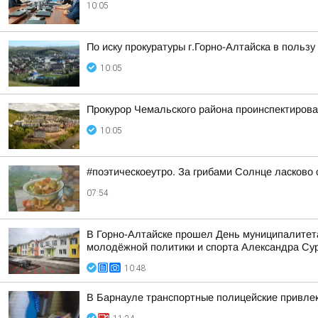
10:05
По иску прокуратуры г.Горно-Алтайска в польз
10:05
Прокурор Чемальского района проинспектирова
10:05
#поэтическоеутро. За грибами Солнце ласково 
07:54
В Горно-Алтайске прошел День муниципалитета
молодёжной политики и спорта Александра Сура
10:48
В Барнауле транспортные полицейские привлек