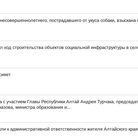
у несовершеннолетнего, пострадавшего от укуса собаки, взыскан
л ход строительства объектов социальной инфраструктуры в се
сияет
 с участием Главы Республики Алтай Андрея Турчака, председа
зова, министра образования и...
ли к административной ответственности жителя Алтайского края 