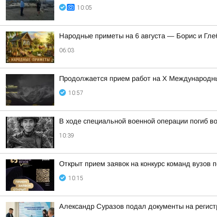
10:05
Hapoдныe пpимeты нa 6 aвгуcтa — Бopиc и Глe
06:03
Продолжается прием работ на Х Международны
10:57
В ходе специальной военной операции погиб в
10:39
Открыт прием заявок на конкурс команд вузов
10:15
Александр Суразов подал документы на регис