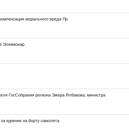
а компенсация морального вреда Пр
ле Элекмонар
теля ГосСобрания региона Эжера Ялбакова, министра
за курение на борту самолета