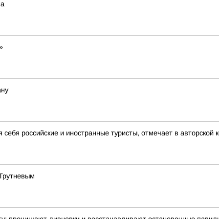
на
»
ану
я себя российские и иностранные туристы, отмечает в авторской
 Трутневым