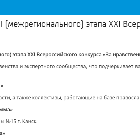
II (межрегионального) этапа XXI Все
ого) этапа XXI Всероссийского конкурса «За нравстве
венства и экспертного сообщества, что подчеркивает 
я»
асти, а также коллективы, работающие на базе правосла
амма»
 №15 г. Канск.
а»