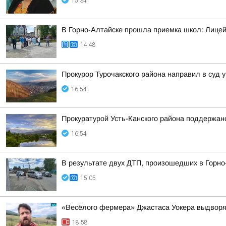
15:34
В Горно-Алтайске прошла приемка школ: Лицей
14:48
Прокурор Турочакского района направил в суд
16:54
Прокуратурой Усть-Канского района поддержано
16:54
В результате двух ДТП, произошедших в Горно
15:05
«Весёлого фермера» Джастаса Уокера выдворяю
18:58