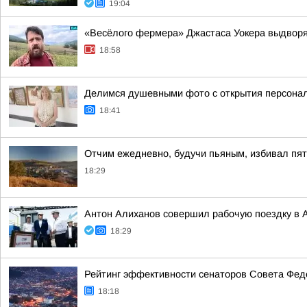
19:04
«Весёлого фермера» Джастаса Уокера выдворяю
18:58
Делимся душевными фото с открытия персонал
18:41
Отчим ежедневно, будучи пьяным, избивал пят
18:29
Антон Алиханов совершил рабочую поездку в А
18:29
Рейтинг эффективности сенаторов Совета Феде
18:18