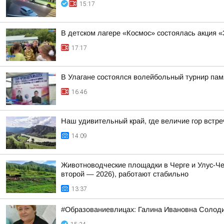
15:17
В детском лагере «Космос» состоялась акция 
17:17
В Улагане состоялся волейбольный турнир па
16:46
Наш удивительный край, где величие гор встре
14:09
Животноводческие площадки в Черге и Улус-Че
второй — 2026), работают стабильно
13:37
#Образованиевлицах: Галина Ивановна Солод