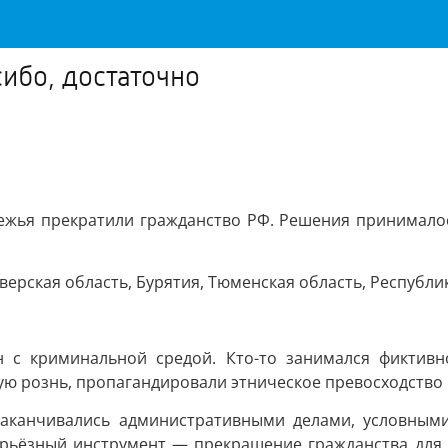
сибо, достаточно
ежья прекратили гражданство РФ. Решения принимало
верская область, Бурятия, Тюменская область, Республик
н с криминальной средой. Кто-то занимался фиктивн
ю рознь, пропагандировали этническое превосходство 
заканчивались административными делами, условным
ерьёзный инструмент — прекращение гражданства для т