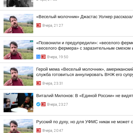
«Веселый молочник» Джастас Уолкер рассказал
Вчера, 21:27
«Позвонили и предупредили»: «веселого фермер
«веселого фермера» с заразительным смехом и
Вчера, 19:50
Герой мема «Веселый молочник», американский 
служба готовиться аннулировать ВНЖ его супр
Вчера, 23:31
Виталий Милонов: В «Единой России» не видят
Вчера, 23:27
Русский по духу, но для УФМС никак не может 
Вчера, 20:47