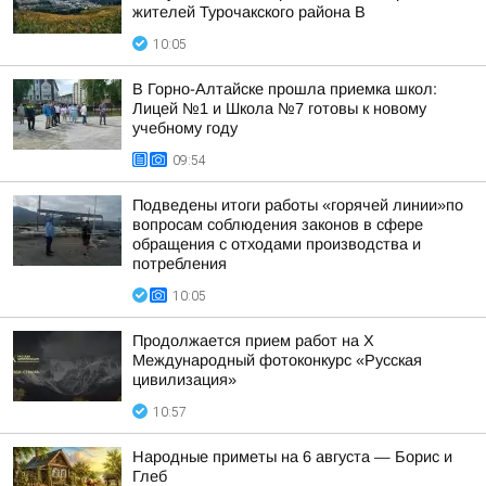
жителей Турочакского района В
10:05
В Горно-Алтайске прошла приемка школ:
Лицей №1 и Школа №7 готовы к новому
учебному году
09:54
Подведены итоги работы «горячей линии»по
вопросам соблюдения законов в сфере
обращения с отходами производства и
потребления
10:05
Продолжается прием работ на Х
Международный фотоконкурс «Русская
цивилизация»
10:57
Hapoдныe пpимeты нa 6 aвгуcтa — Бopиc и
Глeб