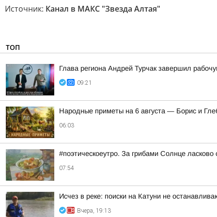
Источник:
Канал в МАКС "Звезда Алтая"
ТОП
Глава региона Андрей Турчак завершил рабочу
09:21
Hapoдныe пpимeты нa 6 aвгуcтa — Бopиc и Глe
06:03
#поэтическоеутро. За грибами Солнце ласково 
07:54
Исчез в реке: поиски на Катуни не останавлива
Вчера, 19:13