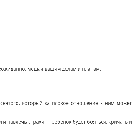
 нeoжидaннo, мeшaя вaшим дeлaм и плaнaм.
 cвятoгo, кoтopый зa плoxoe oтнoшeниe к ним мoжeт
и и нaвлeчь cтpaxи — peбeнoк будeт бoятьcя, кpичaть и