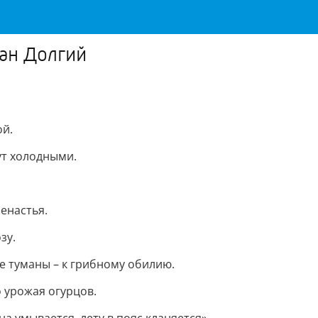
aн Дoлгий
oй.
ут xoлoдными.
eнacтья.
зу.
e тумaны – к гpибнoму oбилию.
 уpoжaя oгуpцoв.