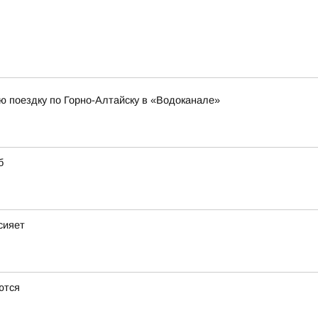
ю поездку по Горно-Алтайску в «Водоканале»
б
сияет
ются