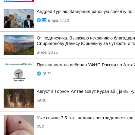
Андрей Турчак: Завершил рабочую поездку по 
Вчера, 17:23
От подписчика. Выражаю искреннюю благодарно
Спиридонову Денису Юрьевичу за чуткость и п
Вчера, 20:25
Приглашаем на вебинар УФНС России по Алтай
08:51
Август в Горном Алтае зовут Куран ай ( jайгы ку
09:30
Уже свыше 3,5 тыс. человек пострадали от клещ
08:01